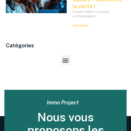
la vérité !
5 août 2026
Aucun
commentaire
Lire plus »
Catégories
Immo Project
Nous vous
proposons les