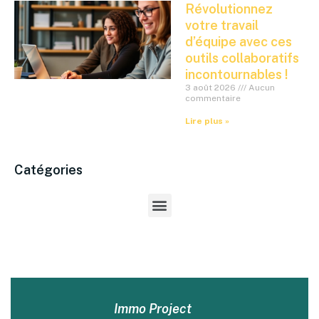
Révolutionnez
votre travail
d’équipe avec ces
outils collaboratifs
incontournables !
3 août 2026
Aucun
commentaire
Lire plus »
Catégories
Immo Project