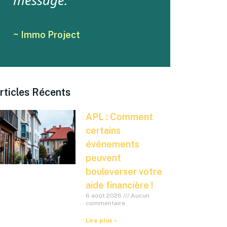
message.
~ Immo Project
rticles Récents
APL : Comment
certains
événements
peuvent
bouleverser votre
aide financière !
6 août 2026
Aucun
commentaire
Lire plus »