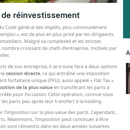
f de réinvestissement
 ter du Code général des impôts, plus communément
emploi », est de plus en plus prisé par les dirigeants
mobiliers. Malgré sa complexité et les strictes
un nombre croissant de chefs d’entreprise, motivés par
A
lier.
rts de son entreprise, il se trouve face à deux options
une
cession directe
, ce qui entraîne une imposition
 forfaitaire unique (PFU), aussi appelé « Flat Tax ».
osition de la plus-value
en transférant les parts à
t créée pour l’occasion. Cette opération, connue sous
 les parts peu après leur transfert à la holding.
 l’imposition sur la plus-value des parts. Cependant,
rts. Néanmoins, l’imposition peut continuer à être
ion sont réinvestis dans les deux années suivantes