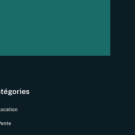
tégories
Location
Vente