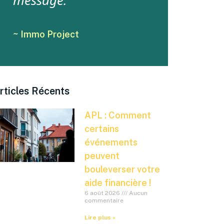
message.
~ Immo Project
rticles Récents
APL : Comment
certains
événements
peuvent
bouleverser votre
aide financière !
6 août 2026
Aucun
commentaire
Lire plus »