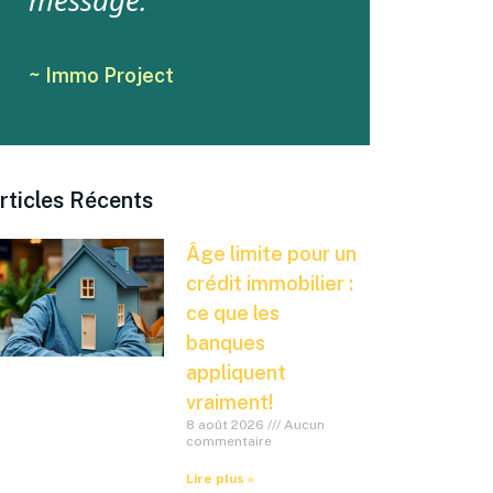
message.
~ Immo Project
rticles Récents
Âge limite pour un
crédit immobilier :
ce que les
banques
appliquent
vraiment!
8 août 2026
Aucun
commentaire
Lire plus »