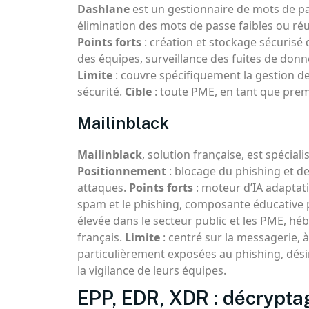
Dashlane
est un gestionnaire de mots de pa
élimination des mots de passe faibles ou réut
Points forts
: création et stockage sécurisé
des équipes, surveillance des fuites de donn
Limite
: couvre spécifiquement la gestion de
sécurité.
Cible
: toute PME, en tant que premiè
Mailinblack
Mailinblack
, solution française, est spécial
Positionnement
: blocage du phishing et de
attaques.
Points forts
: moteur d’IA adaptati
spam et le phishing, composante éducative p
élevée dans le secteur public et les PME, h
français.
Limite
: centré sur la messagerie, à
particulièrement exposées au phishing, dési
la vigilance de leurs équipes.
EPP, EDR, XDR : décrypta