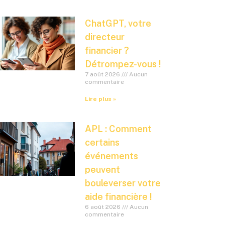
ChatGPT, votre
directeur
financier ?
Détrompez-vous !
7 août 2026
Aucun
commentaire
Lire plus »
APL : Comment
certains
événements
peuvent
bouleverser votre
aide financière !
6 août 2026
Aucun
commentaire