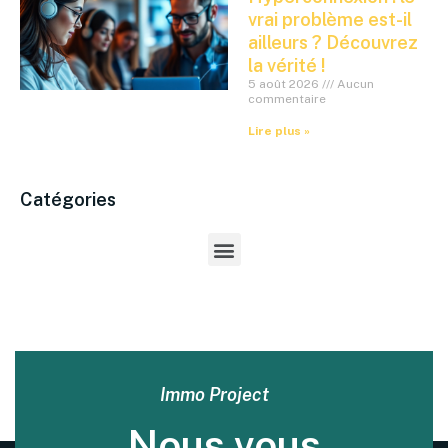
vrai problème est-il
ailleurs ? Découvrez
la vérité !
5 août 2026
Aucun
commentaire
Lire plus »
Catégories
Immo Project
Nous vous