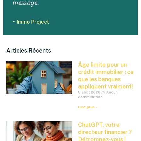
message.
~ Immo Project
Articles Récents
Âge limite pour un
crédit immobilier : ce
que les banques
appliquent vraiment!
8 août 2026
Aucun
commentaire
Lire plus »
ChatGPT, votre
directeur financier ?
Détrompez-vous !