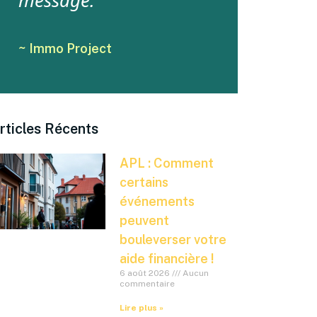
message.
~ Immo Project
rticles Récents
APL : Comment
certains
événements
peuvent
bouleverser votre
aide financière !
6 août 2026
Aucun
commentaire
Lire plus »