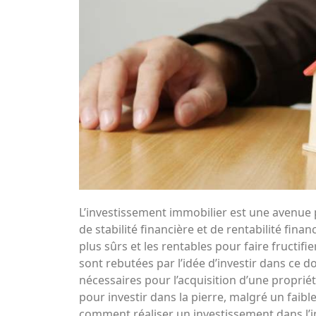
L’investissement immobilier est une avenue 
de stabilité financière et de rentabilité financ
plus sûrs et les rentables pour faire fructi
sont rebutées par l’idée d’investir dans ce
nécessaires pour l’acquisition d’une propriét
pour investir dans la pierre, malgré un faibl
comment réaliser un investissement dans l’i