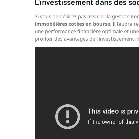
L’investissement dans des so
Si vous ne désirez pas assurer la gestion i
immobilières cotées en bourse
. Il faudra 
une performance financière optimale et une 
profiter des avantages de l’investissement i