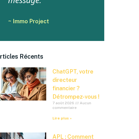
message.
~ Immo Project
rticles Récents
ChatGPT, votre
directeur
financier ?
Détrompez-vous !
7 août 2026
Aucun
commentaire
Lire plus »
APL : Comment