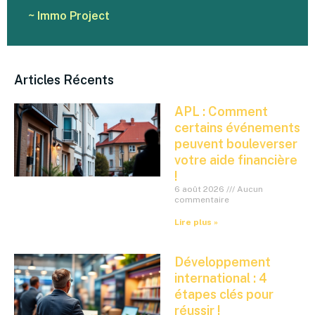
~ Immo Project
Articles Récents
APL : Comment
certains événements
peuvent bouleverser
votre aide financière
!
6 août 2026
Aucun
commentaire
Lire plus »
Développement
international : 4
étapes clés pour
réussir !