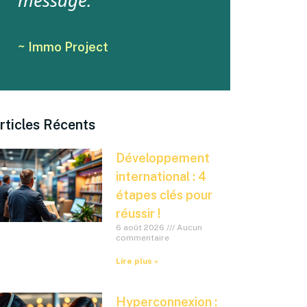
message.
~ Immo Project
rticles Récents
Développement
international : 4
étapes clés pour
réussir !
6 août 2026
Aucun
commentaire
Lire plus »
Hyperconnexion :