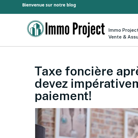
Bienvenue sur notre blog
Immo Project
Vente & Ass
Taxe foncière apr
devez impérativem
paiement!