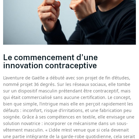
Le commencement d’une
innovation contraceptive
L’aventure de Gaëlle a débuté avec son projet de fin d’études,
nommé projet 36 degrés. Sur les réseaux sociaux, elle tombe
sur un dispositif masculin prétendant être contraceptif, mais
qui était commercialisé sans aucune certification. Le concept,
bien que simple, l’intrigue mais elle en perçoit rapidement les
défauts : inconfort, risque d’irritations, et une fabrication peu
soignée. Grâce à ses compétences en textile, elle envisage une
solution novatrice : incorporer ce mécanisme dans un sous-
vêtement masculin. « L’idée m’est venue que si cela devenait
une partie intégrante de la garde-robe quotidienne, cela serait