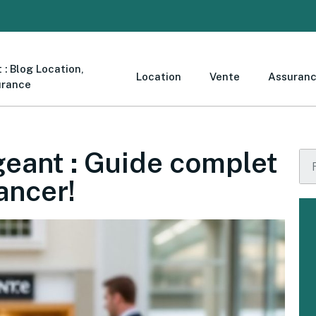
 : Blog Location,
Location
Vente
Assuran
urance
geant : Guide complet
nancer!