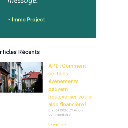
message.
~ Immo Project
rticles Récents
APL : Comment
certains
événements
peuvent
bouleverser votre
aide financière !
6 août 2026
Aucun
commentaire
Lire plus »