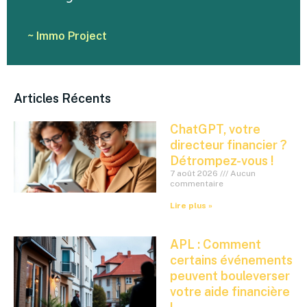
~ Immo Project
Articles Récents
ChatGPT, votre
directeur financier ?
Détrompez-vous !
7 août 2026
Aucun
commentaire
Lire plus »
APL : Comment
certains événements
peuvent bouleverser
votre aide financière