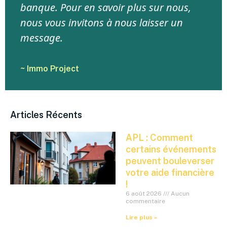
banque. Pour en savoir plus sur nous,
nous vous invitons à nous laisser un
message.
~ Immo Project
Articles Récents
APL : Comment
certains événements
peuvent bouleverser
votre aide financière
!
6 août 2026
Aucun
commentaire
Lire plus »