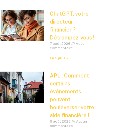
ChatGPT, votre
directeur
financier ?
Détrompez-vous !
7 août 2026
Aucun
commentaire
Lire plus »
APL : Comment
certains
événements
peuvent
bouleverser votre
aide financière !
6 août 2026
Aucun
commentaire