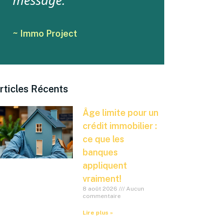
message.
~ Immo Project
rticles Récents
Âge limite pour un
crédit immobilier :
ce que les
banques
appliquent
vraiment!
8 août 2026
Aucun
commentaire
Lire plus »