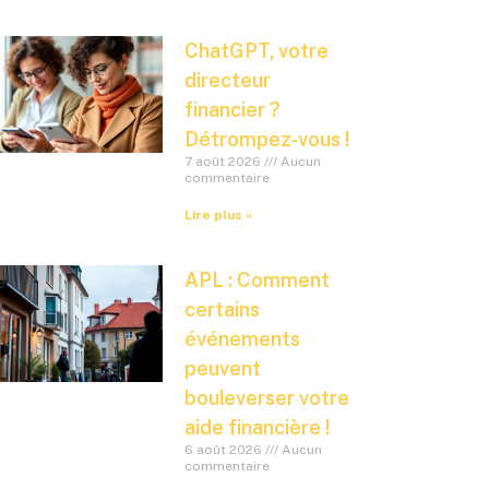
ChatGPT, votre
directeur
financier ?
Détrompez-vous !
7 août 2026
Aucun
commentaire
Lire plus »
APL : Comment
certains
événements
peuvent
bouleverser votre
aide financière !
6 août 2026
Aucun
commentaire