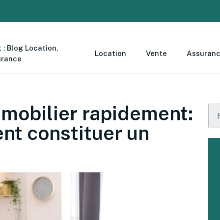
 : Blog Location,
Location
Vente
Assuran
urance
mmobilier rapidement:
t constituer un