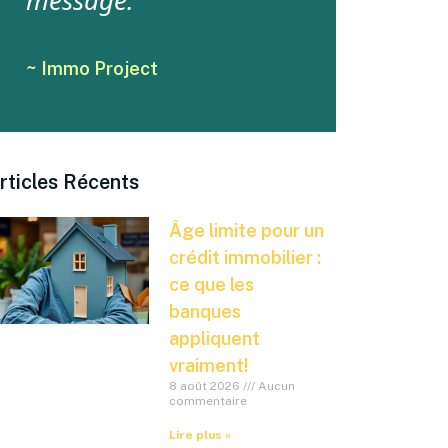
message.
~ Immo Project
rticles Récents
Âge limite pour un
crédit immobilier :
ce que les
banques
appliquent
vraiment!
8 août 2026
Aucun
commentaire
Lire plus »