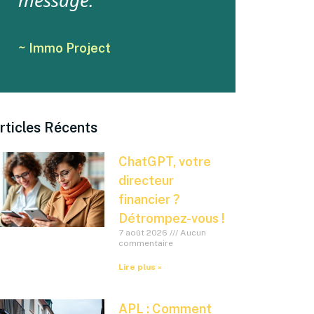
message.
~ Immo Project
rticles Récents
ChatGPT, votre
directeur
financier ?
Détrompez-vous !
7 août 2026
Aucun
commentaire
Lire plus »
APL : Comment