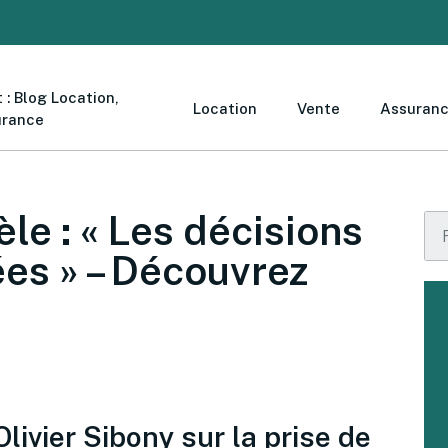
 : Blog Location,
Location
Vente
Assuran
urance
èle : « Les décisions
ées » – Découvrez
livier Sibony sur la prise de