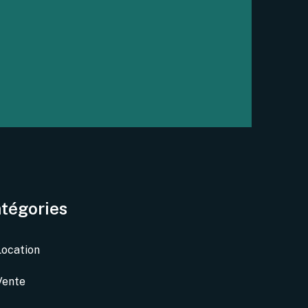
tégories
Location
Vente