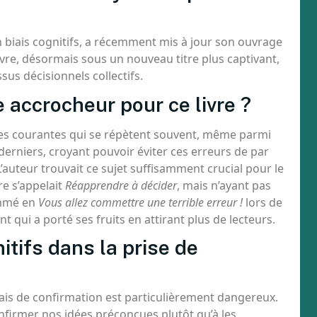
n biais cognitifs, a récemment mis à jour son ouvrage
livre, désormais sous un nouveau titre plus captivant,
sus décisionnels collectifs.
 accrocheur pour ce livre ?
ques courantes qui se répètent souvent, même parmi
derniers, croyant pouvoir éviter ces erreurs de par
L’auteur trouvait ce sujet suffisamment crucial pour le
re s’appelait
Réapprendre à décider
, mais n’ayant pas
ommé en
Vous allez commettre une terrible erreur !
lors de
qui a porté ses fruits en attirant plus de lecteurs.
itifs dans la prise de
iais de confirmation est particulièrement dangereux.
nfirmer nos idées préconçues plutôt qu’à les