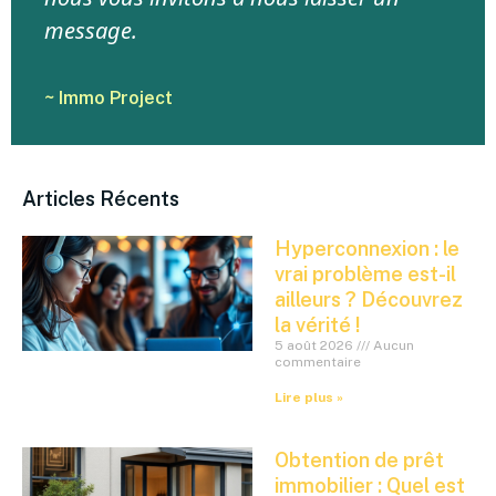
message.
~ Immo Project
Articles Récents
Hyperconnexion : le
vrai problème est-il
ailleurs ? Découvrez
la vérité !
5 août 2026
Aucun
commentaire
Lire plus »
Obtention de prêt
immobilier : Quel est