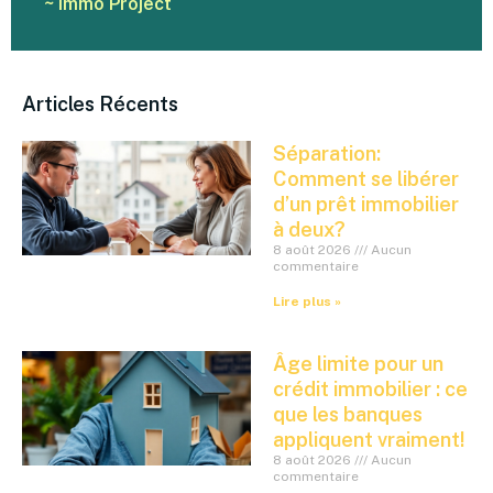
~ Immo Project
Articles Récents
Séparation:
Comment se libérer
d’un prêt immobilier
à deux?
8 août 2026
Aucun
commentaire
Lire plus »
Âge limite pour un
crédit immobilier : ce
que les banques
appliquent vraiment!
8 août 2026
Aucun
commentaire