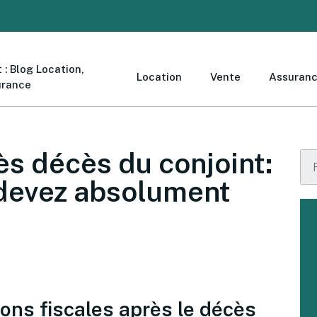
 : Blog Location,
Location
Vente
Assuran
urance
ès décès du conjoint:
 devez absolument
ions fiscales après le décès