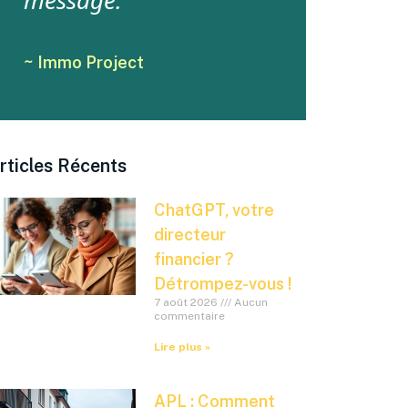
message.
~ Immo Project
rticles Récents
ChatGPT, votre
directeur
financier ?
Détrompez-vous !
7 août 2026
Aucun
commentaire
Lire plus »
APL : Comment