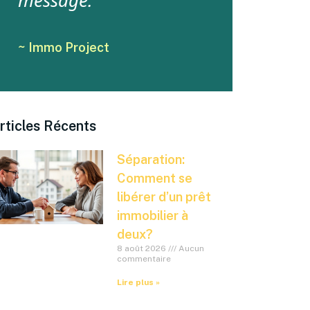
message.
~ Immo Project
rticles Récents
Séparation:
Comment se
libérer d’un prêt
immobilier à
deux?
8 août 2026
Aucun
commentaire
Lire plus »