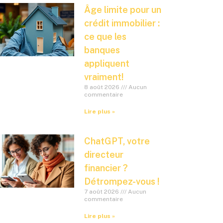
Âge limite pour un
crédit immobilier :
ce que les
banques
appliquent
vraiment!
8 août 2026
Aucun
commentaire
Lire plus »
ChatGPT, votre
directeur
financier ?
Détrompez-vous !
7 août 2026
Aucun
commentaire
Lire plus »