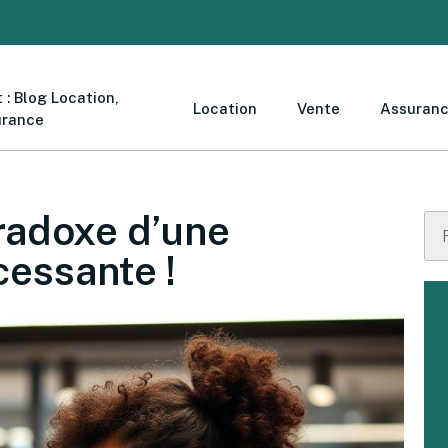
 : Blog Location,
Location
Vente
Assuran
urance
aradoxe d’une
cessante !