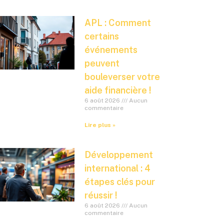
APL : Comment
certains
événements
peuvent
bouleverser votre
aide financière !
6 août 2026
Aucun
commentaire
Lire plus »
Développement
international : 4
étapes clés pour
réussir !
6 août 2026
Aucun
commentaire