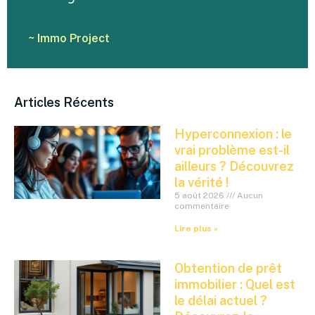
~ Immo Project
Articles Récents
Hyperconnexion : le
vrai problème est-il
ailleurs ? Découvrez
la vérité !
5 août 2026
Aucun
commentaire
Lire plus »
Obtention de prêt
immobilier : Quel est
le délai actuel ?